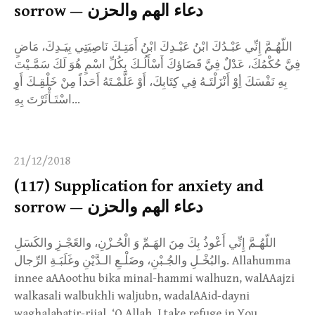
sorrow — دعاء الهم والحزن
اللّهُـمَّ إِنِّي عَبْـدُكَ ابْنُ عَبْـدِكَ ابْنُ أَمَتِـكَ نَاصِيَتِي بِيَـدِكَ، مَاضٍ
فِيَّ حُكْمُكَ، عَدْلٌ فِيَّ قَضَاؤكَ أَسْأَلُـكَ بِكُلِّ اسْمٍ هُوَ لَكَ سَمَّـيْتَ
بِهِ نَفْسَكَ أِوْ أَنْزَلْتَـهُ فِي كِتَابِكَ، أَوْ عَلَّمْـتَهُ أَحَداً مِنْ خَلْقِـكَ أَوِ
اسْتَـأْثَرْتَ بِهِ…
21/12/2018
(117) Supplication for anxiety and
sorrow — دعاء الهم والحزن
اللّهُـمَّ إِنِّي أَعْوذُ بِكَ مِنَ الهَـمِّ وَ الْحُـزْنِ، والعًجْـزِ والكَسَلِ
والبُخْـلِ والجُـبْنِ، وضَلْـعِ الـدَّيْنِ وغَلَبَـةِ الرِّجال. Allahumma
innee aAAoothu bika minal-hammi walhuzn, walAAajzi
walkasali walbukhli waljubn, wadalAAid-dayni
waghalabatir-rijal. ‘O Allah, I take refuge in You…