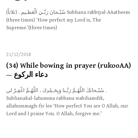
سُبْـحانَ رَبِّـيَ الْعَظـيم . (ثلاثاً) Subhana rabbiyal-AAatheem
(three times) ‘How perfect my Lord is, The
Supreme.’(three times)
21/12/2018
(34) While bowing in prayer (rukooAA)
— دعاء الركوع
سُبْـحانَكَ اللّهُـمَّ رَبَّـنا وَبِحَـمْدِك ، اللّهُـمَّ اغْفِـرْ لي .
Subhanakal-lahumma rabbana wabihamdik,
allahummagh-fir lee ‘How perfect You are O Allah, our
Lord and I praise You. O Allah, forgive me.’