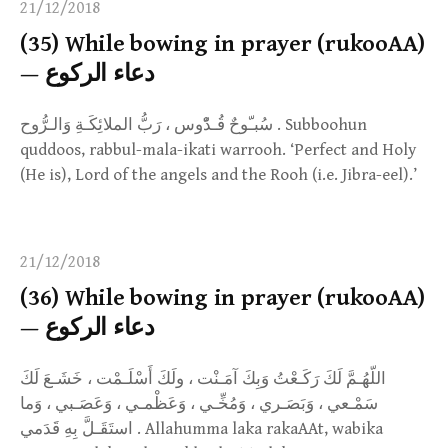
21/12/2018
(35) While bowing in prayer (rukooAA)
— دعاء الركوع
سُبـّوحٌ قُـدّْوس ، رَبُّ الملائِكَـةِ وَالـرُّوح . Subboohun
quddoos, rabbul-mala-ikati warrooh. ‘Perfect and Holy
(He is), Lord of the angels and the Rooh (i.e. Jibra-eel).’
21/12/2018
(36) While bowing in prayer (rukooAA)
— دعاء الركوع
اللّهُـمَّ لَكَ رَكَـعْتُ وَبِكَ آمَـنْت ، ولَكَ أَسْلَـمْت ، خَشَـعَ لَكَ
سَمْـعي ، وَبَصَـري ، وَمُخِّـي ، وَعَظْمـي ، وَعَصَـبي ، وَما
استَقَـلَّ بِهِ قَدَمي . Allahumma laka rakaAAt, wabika