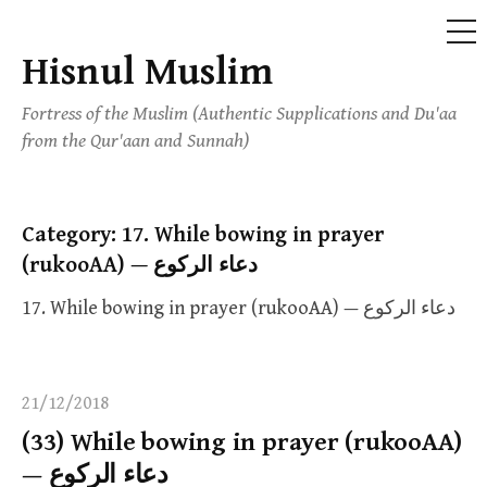
ME
Hisnul Muslim
Skip
to
Fortress of the Muslim (Authentic Supplications and Du'aa
content
from the Qur'aan and Sunnah)
Category:
17. While bowing in prayer
(rukooAA) — دعاء الركوع
17. While bowing in prayer (rukooAA) — دعاء الركوع
21/12/2018
(33) While bowing in prayer (rukooAA)
— دعاء الركوع